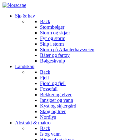
Sjø & hav
Back
Stormbølger
Storm og skjær
Fyr og storm
Skip i storm
Storm på Atlanterhavsveien
Båter og fartøy
Bølgeskvulp
Landskap
Back
Fjell
Fjord og fjell
Fossefall
Bekker og elver
Innsjøer og vann
Kyst og skjærgård
Skog og trær
Nordlys
Abstrakt & makro
Back
Is og vann
Himmel og skyer