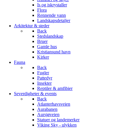
Is og iskrystaller
Flora
Rennende vann
Landskapsdetaljer
Arkitektur & steder
Back
Stedslandskap
Bruer
Gamle hus
Kristiansund havn
Kirker
Fauna
Back
Fugler
Pattedyr
Insekter
Reptiler & amfibier
Severdigheter & events
Back
Atlanterhavsveien
Aurabanen
Aursjøveien
Statuer og landemerker
Viking Sky - ulykken