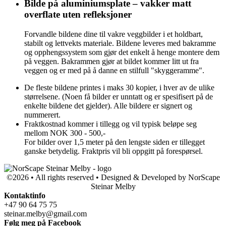
Bilde på aluminiumsplate – vakker matt
overflate uten refleksjoner
Forvandle bildene dine til vakre veggbilder i et holdbart,
stabilt og lettvekts materiale. Bildene leveres med bakramme
og opphengssystem som gjør det enkelt å henge montere dem
på veggen. Bakrammen gjør at bildet kommer litt ut fra
veggen og er med på å danne en stilfull "skyggeramme".
De fleste bildene printes i maks 30 kopier, i hver av de ulike
størrelsene. (Noen få bilder er unntatt og er spesifisert på de
enkelte bildene det gjelder). Alle bildere er signert og
nummerert.
Fraktkostnad kommer i tillegg og vil typisk beløpe seg
mellom NOK 300 - 500,-
For bilder over 1,5 meter på den lengste siden er tillegget
ganske betydelig. Fraktpris vil bli oppgitt på forespørsel.
©2026 • All rights reserved • Designed & Developed by NorScape
Steinar Melby
Kontaktinfo
+47 90 64 75 75
steinar.melby@gmail.com
Følg meg på Facebook