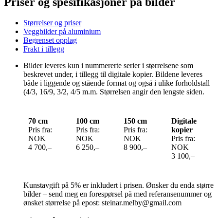
Priser og spesifikasjoner på bilder
Størrelser og priser
Veggbilder på aluminium
Begrenset opplag
Frakt i tillegg
Bilder leveres kun i nummererte serier i størrelsene som
beskrevet under, i tillegg til digitale kopier. Bildene leveres
både i liggende og stående format og også i ulike forholdstall
(4/3, 16/9, 3/2, 4/5 m.m. Størrelsen angir den lengste siden.
70 cm
100 cm
150 cm
Digitale
Pris fra:
Pris fra:
Pris fra:
kopier
NOK
NOK
NOK
Pris fra:
4 700,–
6 250,–
8 900,–
NOK
3 100,–
Kunstavgift på 5% er inkludert i prisen. Ønsker du enda større
bilder – send meg en forespørsel på med referansenummer og
ønsket størrelse på epost: steinar.melby@gmail.com