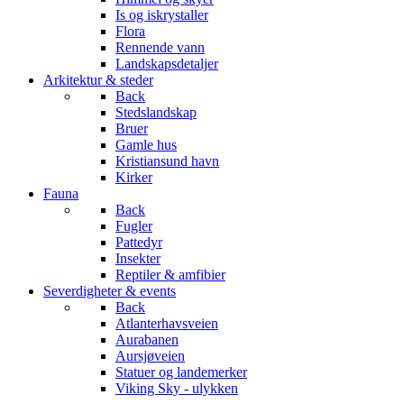
Is og iskrystaller
Flora
Rennende vann
Landskapsdetaljer
Arkitektur & steder
Back
Stedslandskap
Bruer
Gamle hus
Kristiansund havn
Kirker
Fauna
Back
Fugler
Pattedyr
Insekter
Reptiler & amfibier
Severdigheter & events
Back
Atlanterhavsveien
Aurabanen
Aursjøveien
Statuer og landemerker
Viking Sky - ulykken