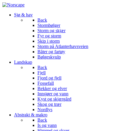
Sjø & hav
Back
Stormbølger
Storm og skjær
Fyr og storm
Skip i storm
Storm på Atlanterhavsveien
Båter og fartøy
Bølgeskvulp
Landskap
Back
Fjell
Fjord og fjell
Fossefall
Bekker og elver
Innsjøer og vann
Kyst og skjærgård
Skog og trær
Nordlys
Abstrakt & makro
Back
Is og vann
Himmel og skyer