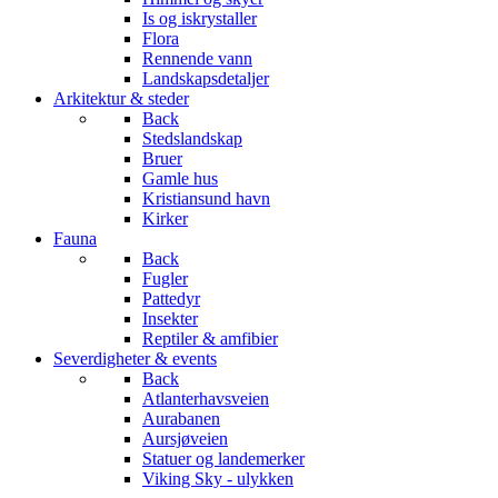
Is og iskrystaller
Flora
Rennende vann
Landskapsdetaljer
Arkitektur & steder
Back
Stedslandskap
Bruer
Gamle hus
Kristiansund havn
Kirker
Fauna
Back
Fugler
Pattedyr
Insekter
Reptiler & amfibier
Severdigheter & events
Back
Atlanterhavsveien
Aurabanen
Aursjøveien
Statuer og landemerker
Viking Sky - ulykken