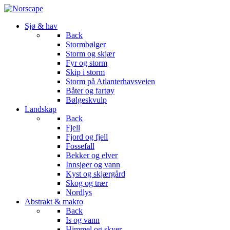
Sjø & hav
Back
Stormbølger
Storm og skjær
Fyr og storm
Skip i storm
Storm på Atlanterhavsveien
Båter og fartøy
Bølgeskvulp
Landskap
Back
Fjell
Fjord og fjell
Fossefall
Bekker og elver
Innsjøer og vann
Kyst og skjærgård
Skog og trær
Nordlys
Abstrakt & makro
Back
Is og vann
Himmel og skyer