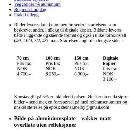
Veggbilder på aluminium
Begrenset opplag
Frakt i tillegg
Bilder leveres kun i nummererte serier i størrelsene som
beskrevet under, i tillegg til digitale kopier. Bildene leveres
både i liggende og stående format og også i ulike forholdstall
(4/3, 16/9, 3/2, 4/5 m.m. Størrelsen angir den lengste siden.
70 cm
100 cm
150 cm
Digitale
Pris fra:
Pris fra:
Pris fra:
kopier
NOK
NOK
NOK
Pris fra:
4 700,–
6 250,–
8 900,–
NOK
3 100,–
Kunstavgift på 5% er inkludert i prisen. Ønsker du enda større
bilder – send meg en forespørsel på med referansenummer og
ønsket størrelse på epost: steinar.melby@gmail.com
Bilde på aluminiumsplate – vakker matt
overflate uten refleksjoner