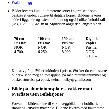
Frakt i tillegg
Bilder leveres kun i nummererte serier i størrelsene som
beskrevet under, i tillegg til digitale kopier. Bildene leveres
både i liggende og stående format og også i ulike forholdstall
(4/3, 16/9, 3/2, 4/5 m.m. Størrelsen angir den lengste siden.
70 cm
100 cm
150 cm
Digitale
Pris fra:
Pris fra:
Pris fra:
kopier
NOK
NOK
NOK
Pris fra:
4 700,–
6 250,–
8 900,–
NOK
3 100,–
Kunstavgift på 5% er inkludert i prisen. Ønsker du enda større
bilder – send meg en forespørsel på med referansenummer og
ønsket størrelse på epost: steinar.melby@gmail.com
Bilde på aluminiumsplate – vakker matt
overflate uten refleksjoner
Forvandle bildene dine til vakre veggbilder i et holdbart,
stabilt og lettvekts materiale. Bildene leveres med bakramme