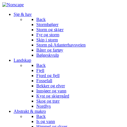
Sjø & hav
Back
Stormbølger
Storm og skjær
Fyr og storm
Skip i storm
Storm på Atlanterhavsveien
Båter og fartøy
Bølgeskvulp
Landskap
Back
Fjell
Fjord og fjell
Fossefall
Bekker og elver
Innsjøer og vann
Kyst og skjærgård
Skog og trær
Nordlys
Abstrakt & makro
Back
Is og vann
Himmel og skyer