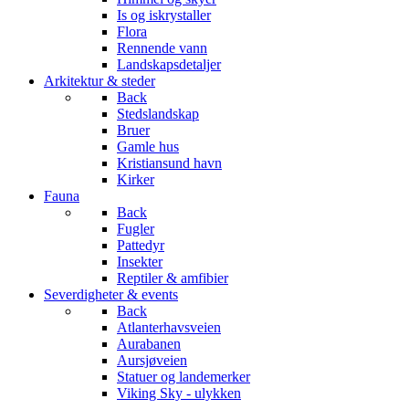
Is og iskrystaller
Flora
Rennende vann
Landskapsdetaljer
Arkitektur & steder
Back
Stedslandskap
Bruer
Gamle hus
Kristiansund havn
Kirker
Fauna
Back
Fugler
Pattedyr
Insekter
Reptiler & amfibier
Severdigheter & events
Back
Atlanterhavsveien
Aurabanen
Aursjøveien
Statuer og landemerker
Viking Sky - ulykken