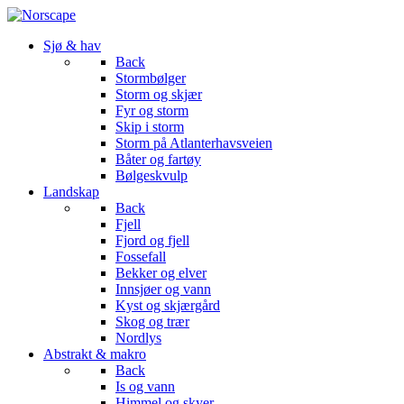
Sjø & hav
Back
Stormbølger
Storm og skjær
Fyr og storm
Skip i storm
Storm på Atlanterhavsveien
Båter og fartøy
Bølgeskvulp
Landskap
Back
Fjell
Fjord og fjell
Fossefall
Bekker og elver
Innsjøer og vann
Kyst og skjærgård
Skog og trær
Nordlys
Abstrakt & makro
Back
Is og vann
Himmel og skyer