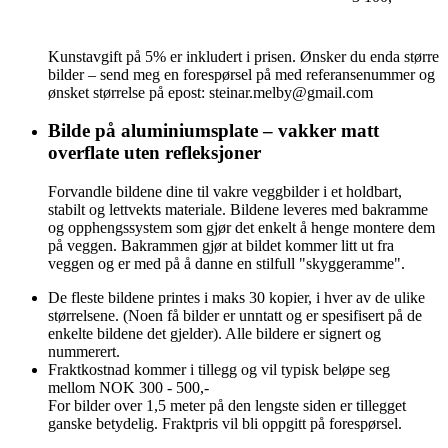
Kunstavgift på 5% er inkludert i prisen. Ønsker du enda større
bilder – send meg en forespørsel på med referansenummer og
ønsket størrelse på epost: steinar.melby@gmail.com
Bilde på aluminiumsplate – vakker matt
overflate uten refleksjoner
Forvandle bildene dine til vakre veggbilder i et holdbart,
stabilt og lettvekts materiale. Bildene leveres med bakramme
og opphengssystem som gjør det enkelt å henge montere dem
på veggen. Bakrammen gjør at bildet kommer litt ut fra
veggen og er med på å danne en stilfull "skyggeramme".
De fleste bildene printes i maks 30 kopier, i hver av de ulike
størrelsene. (Noen få bilder er unntatt og er spesifisert på de
enkelte bildene det gjelder). Alle bildere er signert og
nummerert.
Fraktkostnad kommer i tillegg og vil typisk beløpe seg
mellom NOK 300 - 500,-
For bilder over 1,5 meter på den lengste siden er tillegget
ganske betydelig. Fraktpris vil bli oppgitt på forespørsel.