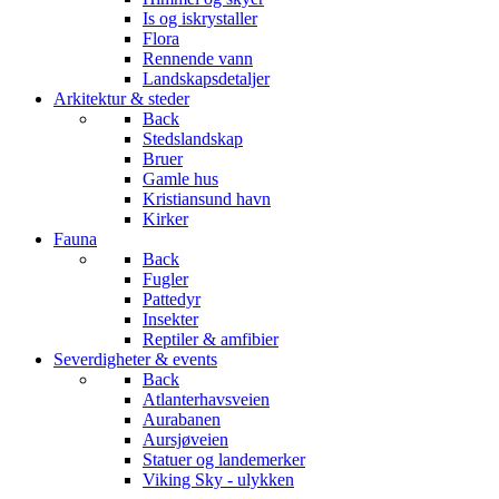
Is og iskrystaller
Flora
Rennende vann
Landskapsdetaljer
Arkitektur & steder
Back
Stedslandskap
Bruer
Gamle hus
Kristiansund havn
Kirker
Fauna
Back
Fugler
Pattedyr
Insekter
Reptiler & amfibier
Severdigheter & events
Back
Atlanterhavsveien
Aurabanen
Aursjøveien
Statuer og landemerker
Viking Sky - ulykken