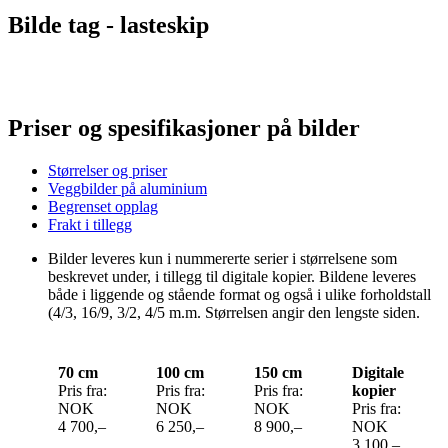
Bilde tag -
lasteskip
Priser og spesifikasjoner på bilder
Størrelser og priser
Veggbilder på aluminium
Begrenset opplag
Frakt i tillegg
Bilder leveres kun i nummererte serier i størrelsene som
beskrevet under, i tillegg til digitale kopier. Bildene leveres
både i liggende og stående format og også i ulike forholdstall
(4/3, 16/9, 3/2, 4/5 m.m. Størrelsen angir den lengste siden.
70 cm
100 cm
150 cm
Digitale
Pris fra:
Pris fra:
Pris fra:
kopier
NOK
NOK
NOK
Pris fra:
4 700,–
6 250,–
8 900,–
NOK
3 100,–