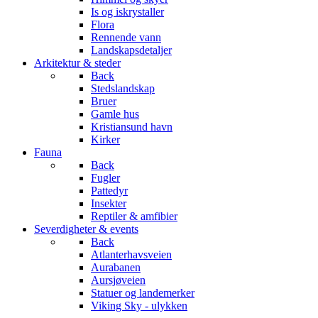
Is og iskrystaller
Flora
Rennende vann
Landskapsdetaljer
Arkitektur & steder
Back
Stedslandskap
Bruer
Gamle hus
Kristiansund havn
Kirker
Fauna
Back
Fugler
Pattedyr
Insekter
Reptiler & amfibier
Severdigheter & events
Back
Atlanterhavsveien
Aurabanen
Aursjøveien
Statuer og landemerker
Viking Sky - ulykken