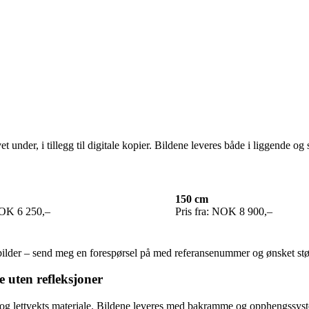
 under, i tillegg til digitale kopier. Bildene leveres både i liggende og 
150 cm
NOK 6 250,–
Pris fra: NOK 8 900,–
e bilder – send meg en forespørsel på med referansenummer og ønsket st
 uten refleksjoner
abilt og lettvekts materiale. Bildene leveres med bakramme og oppheng