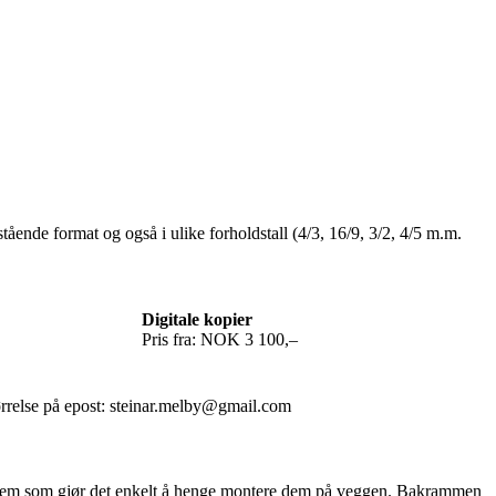
stående format og også i ulike forholdstall (4/3, 16/9, 3/2, 4/5 m.m.
Digitale kopier
Pris fra: NOK 3 100,–
ørrelse på epost: steinar.melby@gmail.com
ssystem som gjør det enkelt å henge montere dem på veggen. Bakrammen