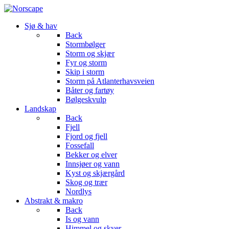
Sjø & hav
Back
Stormbølger
Storm og skjær
Fyr og storm
Skip i storm
Storm på Atlanterhavsveien
Båter og fartøy
Bølgeskvulp
Landskap
Back
Fjell
Fjord og fjell
Fossefall
Bekker og elver
Innsjøer og vann
Kyst og skjærgård
Skog og trær
Nordlys
Abstrakt & makro
Back
Is og vann
Himmel og skyer