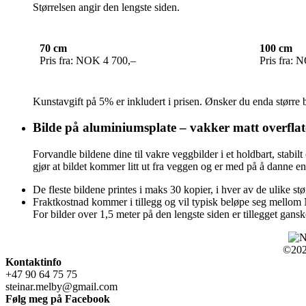
Størrelsen angir den lengste siden.
70 cm
100 cm
Pris fra: NOK 4 700,–
Pris fra: 
Kunstavgift på 5% er inkludert i prisen. Ønsker du enda størr
Bilde på aluminiumsplate – vakker matt overflate
Forvandle bildene dine til vakre veggbilder i et holdbart, st
gjør at bildet kommer litt ut fra veggen og er med på å danne e
De fleste bildene printes i maks 30 kopier, i hver av de ulike stø
Fraktkostnad kommer i tillegg og vil typisk beløpe seg mello
For bilder over 1,5 meter på den lengste siden er tillegget ganske
©2026
Kontaktinfo
+47 90 64 75 75
steinar.melby@gmail.com
Følg meg på Facebook