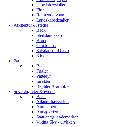
Is og iskrystaller
Flora
Rennende vann
Landskapsdetaljer
Arkitektur & steder
Back
Stedslandskap
Bruer
Gamle hus
Kristiansund havn
Kirker
Fauna
Back
Fugler
Pattedyr
Insekter
Reptiler & amfibier
Severdigheter & events
Back
Atlanterhavsveien
Aurabanen
Aursjøveien
Statuer og landemerker
Viking Sky - ulykken