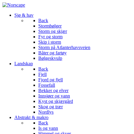
Sjø & hav
Back
Stormbølger
Storm og skjær
Fyr og storm
Skip i storm
Storm på Atlanterhavsveien
Båter og fartøy
Bølgeskvulp
Landskap
Back
Fjell
Fjord og fjell
Fossefall
Bekker og elver
Innsjøer og vann
Kyst og skjærgård
Skog og trær
Nordlys
Abstrakt & makro
Back
Is og vann
Himmel og skyer