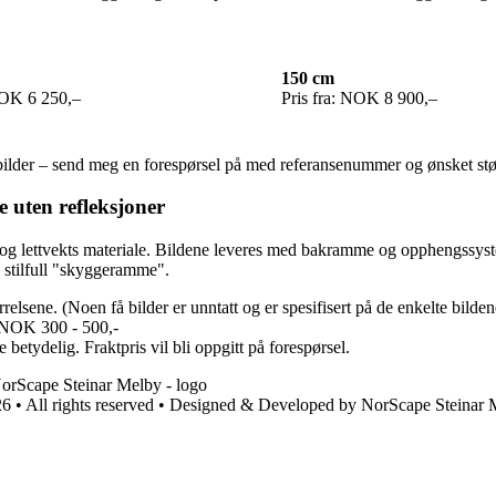
150 cm
NOK 6 250,–
Pris fra: NOK 8 900,–
e bilder – send meg en forespørsel på med referansenummer og ønsket st
 uten refleksjoner
abilt og lettvekts materiale. Bildene leveres med bakramme og oppheng
n stilfull "skyggeramme".
rrelsene. (Noen få bilder er unntatt og er spesifisert på de enkelte bilde
m NOK 300 - 500,-
 betydelig. Fraktpris vil bli oppgitt på forespørsel.
 • All rights reserved • Designed & Developed by NorScape Steinar