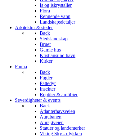
Is og iskrystaller
Flora
Rennende vann
Landskapsdetaljer
Arkitektur & steder
Back
Stedslandskap
Bruer
Gamle hus
Kristiansund havn
Kirker
Fauna
Back
Fugler
Pattedyr
Insekter
Reptiler & amfibier
Severdigheter & events
Back
Atlanterhavsveien
Aurabanen
Aursjøveien
Statuer og landemerker
Viking Sky - ulykken