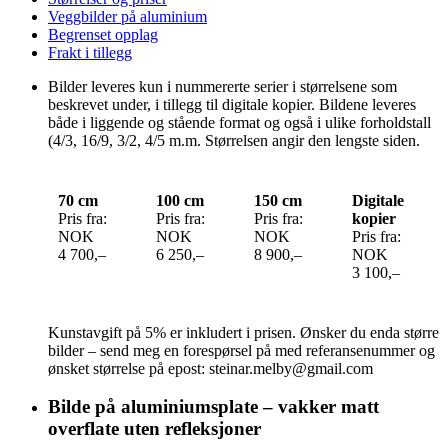
Veggbilder på aluminium
Begrenset opplag
Frakt i tillegg
Bilder leveres kun i nummererte serier i størrelsene som
beskrevet under, i tillegg til digitale kopier. Bildene leveres
både i liggende og stående format og også i ulike forholdstall
(4/3, 16/9, 3/2, 4/5 m.m. Størrelsen angir den lengste siden.
70 cm
100 cm
150 cm
Digitale
Pris fra:
Pris fra:
Pris fra:
kopier
NOK
NOK
NOK
Pris fra:
4 700,–
6 250,–
8 900,–
NOK
3 100,–
Kunstavgift på 5% er inkludert i prisen. Ønsker du enda større
bilder – send meg en forespørsel på med referansenummer og
ønsket størrelse på epost: steinar.melby@gmail.com
Bilde på aluminiumsplate – vakker matt
overflate uten refleksjoner