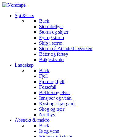
Sjø & hav
Back
Stormbølger
Storm og skjær
Fyr og storm
Skip i storm
Storm på Atlanterhavsveien
Båter og fartøy
Bølgeskvulp
Landskap
Back
Fjell
Fjord og fjell
Fossefall
Bekker og elver
Innsjøer og vann
Kyst og skjærgård
Skog og trær
Nordlys
Abstrakt & makro
Back
Is og vann
Himmel og skyer