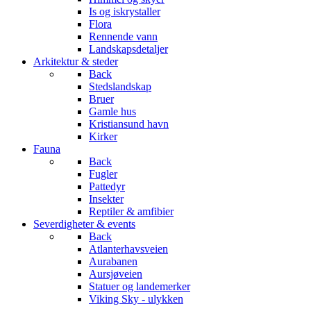
Is og iskrystaller
Flora
Rennende vann
Landskapsdetaljer
Arkitektur & steder
Back
Stedslandskap
Bruer
Gamle hus
Kristiansund havn
Kirker
Fauna
Back
Fugler
Pattedyr
Insekter
Reptiler & amfibier
Severdigheter & events
Back
Atlanterhavsveien
Aurabanen
Aursjøveien
Statuer og landemerker
Viking Sky - ulykken