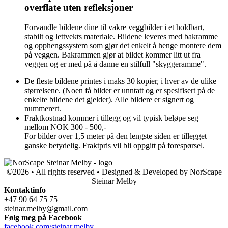
overflate uten refleksjoner
Forvandle bildene dine til vakre veggbilder i et holdbart,
stabilt og lettvekts materiale. Bildene leveres med bakramme
og opphengssystem som gjør det enkelt å henge montere dem
på veggen. Bakrammen gjør at bildet kommer litt ut fra
veggen og er med på å danne en stilfull "skyggeramme".
De fleste bildene printes i maks 30 kopier, i hver av de ulike
størrelsene. (Noen få bilder er unntatt og er spesifisert på de
enkelte bildene det gjelder). Alle bildere er signert og
nummerert.
Fraktkostnad kommer i tillegg og vil typisk beløpe seg
mellom NOK 300 - 500,-
For bilder over 1,5 meter på den lengste siden er tillegget
ganske betydelig. Fraktpris vil bli oppgitt på forespørsel.
©2026 • All rights reserved • Designed & Developed by NorScape
Steinar Melby
Kontaktinfo
+47 90 64 75 75
steinar.melby@gmail.com
Følg meg på Facebook
facebook.com/steinar.melby