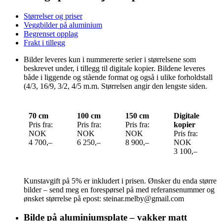
Størrelser og priser
Veggbilder på aluminium
Begrenset opplag
Frakt i tillegg
Bilder leveres kun i nummererte serier i størrelsene som
beskrevet under, i tillegg til digitale kopier. Bildene leveres
både i liggende og stående format og også i ulike forholdstall
(4/3, 16/9, 3/2, 4/5 m.m. Størrelsen angir den lengste siden.
70 cm
100 cm
150 cm
Digitale
Pris fra:
Pris fra:
Pris fra:
kopier
NOK
NOK
NOK
Pris fra:
4 700,–
6 250,–
8 900,–
NOK
3 100,–
Kunstavgift på 5% er inkludert i prisen. Ønsker du enda større
bilder – send meg en forespørsel på med referansenummer og
ønsket størrelse på epost: steinar.melby@gmail.com
Bilde på aluminiumsplate – vakker matt