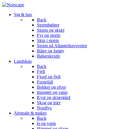
Sjø & hav
Back
Stormbølger
Storm og skjær
Fyr og storm
Skip i storm
Storm på Atlanterhavsveien
Båter og fartøy
Bølgeskvulp
Landskap
Back
Fjell
Fjord og fjell
Fossefall
Bekker og elver
Innsjøer og vann
Kyst og skjærgård
Skog og trær
Nordlys
Abstrakt & makro
Back
Is og vann
Himmel og skyer