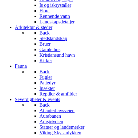
Is og iskrystaller
Flora
Rennende vann
Landskapsdetaljer
Arkitektur & steder
Back
Stedslandskap
Bruer
Gamle hus
Kristiansund havn
Kirker
Fauna
Back
Fugler
Pattedyr
Insekter
Reptiler & amfibier
Severdigheter & events
Back
Atlanterhavsveien
Aurabanen
Aursjøveien
Statuer og landemerker
Viking Sky - ulykken