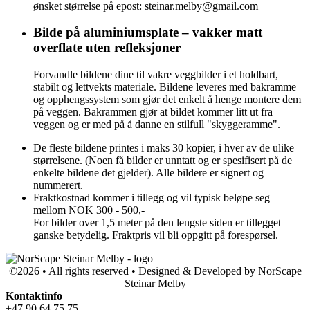
ønsket størrelse på epost: steinar.melby@gmail.com
Bilde på aluminiumsplate – vakker matt
overflate uten refleksjoner
Forvandle bildene dine til vakre veggbilder i et holdbart,
stabilt og lettvekts materiale. Bildene leveres med bakramme
og opphengssystem som gjør det enkelt å henge montere dem
på veggen. Bakrammen gjør at bildet kommer litt ut fra
veggen og er med på å danne en stilfull "skyggeramme".
De fleste bildene printes i maks 30 kopier, i hver av de ulike
størrelsene. (Noen få bilder er unntatt og er spesifisert på de
enkelte bildene det gjelder). Alle bildere er signert og
nummerert.
Fraktkostnad kommer i tillegg og vil typisk beløpe seg
mellom NOK 300 - 500,-
For bilder over 1,5 meter på den lengste siden er tillegget
ganske betydelig. Fraktpris vil bli oppgitt på forespørsel.
©2026 • All rights reserved • Designed & Developed by NorScape
Steinar Melby
Kontaktinfo
+47 90 64 75 75