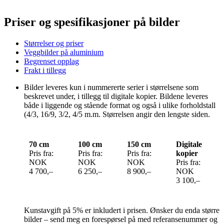
Priser og spesifikasjoner på bilder
Størrelser og priser
Veggbilder på aluminium
Begrenset opplag
Frakt i tillegg
Bilder leveres kun i nummererte serier i størrelsene som
beskrevet under, i tillegg til digitale kopier. Bildene leveres
både i liggende og stående format og også i ulike forholdstall
(4/3, 16/9, 3/2, 4/5 m.m. Størrelsen angir den lengste siden.
70 cm
100 cm
150 cm
Digitale
Pris fra:
Pris fra:
Pris fra:
kopier
NOK
NOK
NOK
Pris fra:
4 700,–
6 250,–
8 900,–
NOK
3 100,–
Kunstavgift på 5% er inkludert i prisen. Ønsker du enda større
bilder – send meg en forespørsel på med referansenummer og