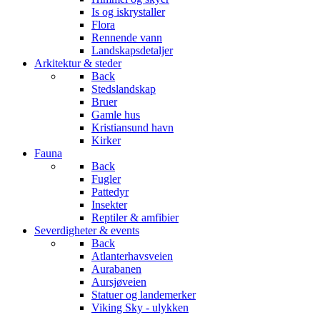
Is og iskrystaller
Flora
Rennende vann
Landskapsdetaljer
Arkitektur & steder
Back
Stedslandskap
Bruer
Gamle hus
Kristiansund havn
Kirker
Fauna
Back
Fugler
Pattedyr
Insekter
Reptiler & amfibier
Severdigheter & events
Back
Atlanterhavsveien
Aurabanen
Aursjøveien
Statuer og landemerker
Viking Sky - ulykken