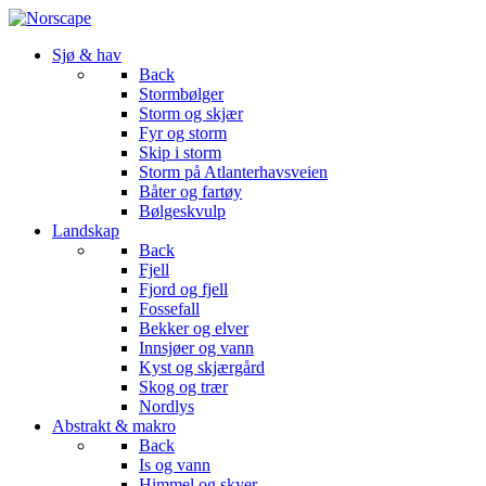
Sjø & hav
Back
Stormbølger
Storm og skjær
Fyr og storm
Skip i storm
Storm på Atlanterhavsveien
Båter og fartøy
Bølgeskvulp
Landskap
Back
Fjell
Fjord og fjell
Fossefall
Bekker og elver
Innsjøer og vann
Kyst og skjærgård
Skog og trær
Nordlys
Abstrakt & makro
Back
Is og vann
Himmel og skyer