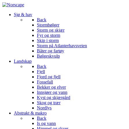
Sjø & hav
Back
Stormbølger
Storm og skjær
Fyr og storm
Skip i storm
Storm på Atlanterhavsveien
Båter og fartøy
Bølgeskvulp
Landskap
Back
Fjell
Fjord og fjell
Fossefall
Bekker og elver
Innsjøer og vann
Kyst og skjærgård
Skog og trær
Nordlys
Abstrakt & makro
Back
Is og vann
Himmel og skyer