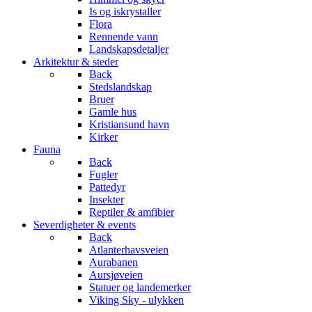
Is og iskrystaller
Flora
Rennende vann
Landskapsdetaljer
Arkitektur & steder
Back
Stedslandskap
Bruer
Gamle hus
Kristiansund havn
Kirker
Fauna
Back
Fugler
Pattedyr
Insekter
Reptiler & amfibier
Severdigheter & events
Back
Atlanterhavsveien
Aurabanen
Aursjøveien
Statuer og landemerker
Viking Sky - ulykken