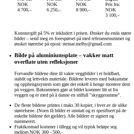
NOK
NOK
NOK
Pris fra:
4 700,–
6 250,–
8 900,–
NOK
3 100,–
Kunstavgift på 5% er inkludert i prisen. Ønsker du enda større
bilder – send meg en forespørsel på med referansenummer og
ønsket størrelse på epost: steinar.melby@gmail.com
Bilde på aluminiumsplate – vakker matt
overflate uten refleksjoner
Forvandle bildene dine til vakre veggbilder i et holdbart,
stabilt og lettvekts materiale. Bildene leveres med bakramme
og opphengssystem som gjør det enkelt å henge montere dem
på veggen. Bakrammen gjør at bildet kommer litt ut fra
veggen og er med på å danne en stilfull "skyggeramme".
De fleste bildene printes i maks 30 kopier, i hver av de ulike
størrelsene. (Noen få bilder er unntatt og er spesifisert på de
enkelte bildene det gjelder). Alle bildere er signert og
nummerert.
Fraktkostnad kommer i tillegg og vil typisk beløpe seg
mellom NOK 300 - 500,-