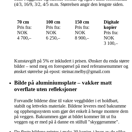
(4/3, 16/9, 3/2, 4/5 m.m. Størrelsen angir den lengste siden.
70 cm
100 cm
150 cm
Digitale
Pris fra:
Pris fra:
Pris fra:
kopier
NOK
NOK
NOK
Pris fra:
4 700,–
6 250,–
8 900,–
NOK
3 100,–
Kunstavgift på 5% er inkludert i prisen. Ønsker du enda større
bilder – send meg en forespørsel på med referansenummer og
ønsket størrelse på epost: steinar.melby@gmail.com
Bilde på aluminiumsplate – vakker matt
overflate uten refleksjoner
Forvandle bildene dine til vakre veggbilder i et holdbart,
stabilt og lettvekts materiale. Bildene leveres med bakramme
og opphengssystem som gjør det enkelt å henge montere dem
på veggen. Bakrammen gjør at bildet kommer litt ut fra
veggen og er med på å danne en stilfull "skyggeramme".
De fleste bildene printes i maks 30 kopier, i hver av de ulike