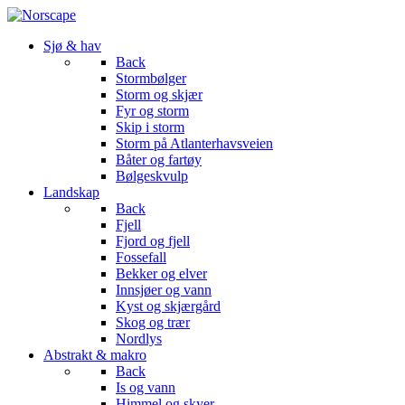
Sjø & hav
Back
Stormbølger
Storm og skjær
Fyr og storm
Skip i storm
Storm på Atlanterhavsveien
Båter og fartøy
Bølgeskvulp
Landskap
Back
Fjell
Fjord og fjell
Fossefall
Bekker og elver
Innsjøer og vann
Kyst og skjærgård
Skog og trær
Nordlys
Abstrakt & makro
Back
Is og vann
Himmel og skyer