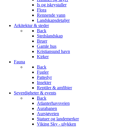
Is og iskrystaller
Flora
Rennende vann
Landskapsdetaljer
Arkitektur & steder
Back
Stedslandskap
Bruer
Gamle hus
Kristiansund havn
Kirker
Fauna
Back
Fugler
Pattedyr
Insekter
Reptiler & amfibier
Severdigheter & events
Back
Atlanterhavsveien
Aurabanen
Aursjøveien
Statuer og landemerker
Viking Sky - ulykken